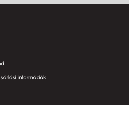
nd
ter
nu
sárlási információk
ond