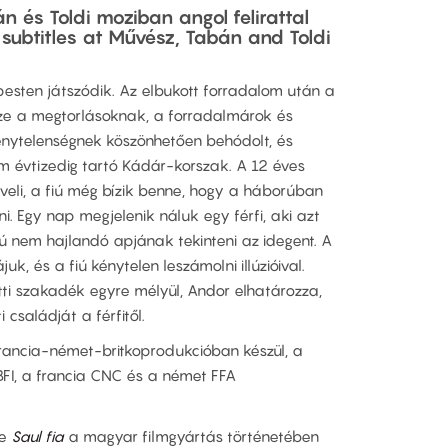
n és Toldi moziban angol felirattal
g subtitles at Művész, Tabán and Toldi
esten játszódik. Az elbukott forradalom után a
e a megtorlásoknak, a forradalmárok és
ménytelenségnek köszönhetően behódolt, és
m évtizedig tartó Kádár-korszak. A 12 éves
eli, a fiú még bízik benne, hogy a háborúban
ni. Egy nap megjelenik náluk egy férfi, aki azt
fiú nem hajlandó apjának tekinteni az idegent. A
uk, és a fiú kénytelen leszámolni illúzióival.
tti szakadék egyre mélyül, Andor elhatározza,
családját a férfitől.
rancia-német-britkoprodukcióban készül, a
 BFI, a francia CNC és a német FFA
te
Saul fia
a magyar filmgyártás történetében