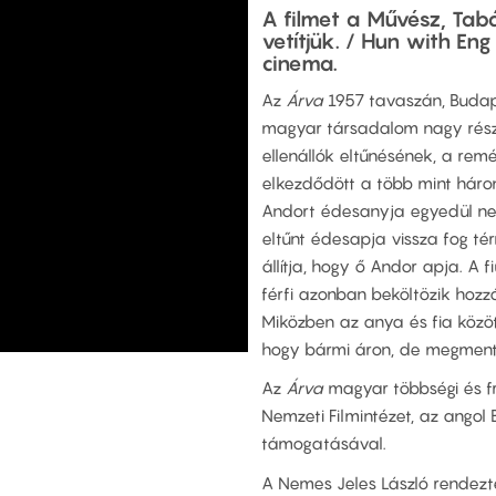
A filmet a Művész, Tabá
vetítjük. / Hun with En
cinema.
Az
Árva
1957 tavaszán, Budap
magyar társadalom nagy rész
ellenállók eltűnésének, a re
elkezdődött a több mint háro
Andort édesanyja egyedül nev
eltűnt édesapja vissza fog tér
állítja, hogy ő Andor apja. A 
férfi azonban beköltözik hozzáj
Miközben az anya és fia közö
hogy bármi áron, de megmenti 
Az
Árva
magyar többségi és f
Nemzeti Filmintézet, az angol
támogatásával.
A Nemes Jeles László rendez