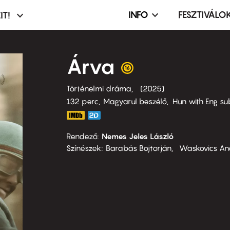
INFO
FESZTIVÁLO
IT!
Infó,
asztó
esemény,
terembérlés
Árva
menü
Történelmi dráma
2025
132 perc,
Magyarul beszélő
Hun with Eng su
Rendező
Nemes Jeles László
Színészek
Barabás Bojtorján
Waskovics An