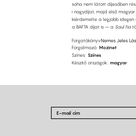
soha nem látott díjesőben ré
i nagydíjat, majd első magya
kiérdemelte a legjobb idegen 
a BAFTA díjat is – a
Saul fia
tö
Forgatókönyv
Nemes Jeles Lász
Forgalmazó
Mozinet
Színes
Színes
Készítő országok
magyar