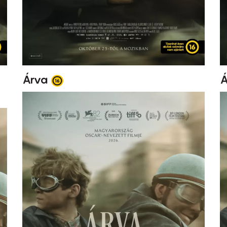
Árva
Á