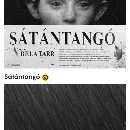
Sátántangó