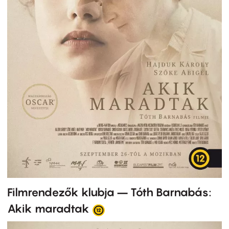
Filmrendezők klubja – Tóth Barnabás:
Akik maradtak