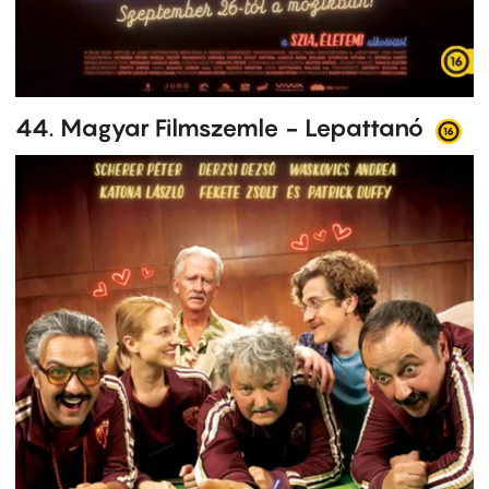
44. Magyar Filmszemle - Lepattanó