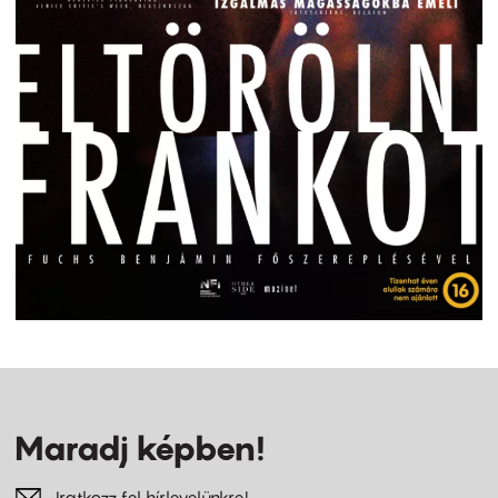
Maradj képben!
Iratkozz fel hírlevelünkre!