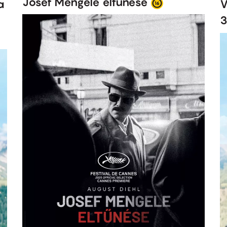
Josef Mengele eltűnése
a
V