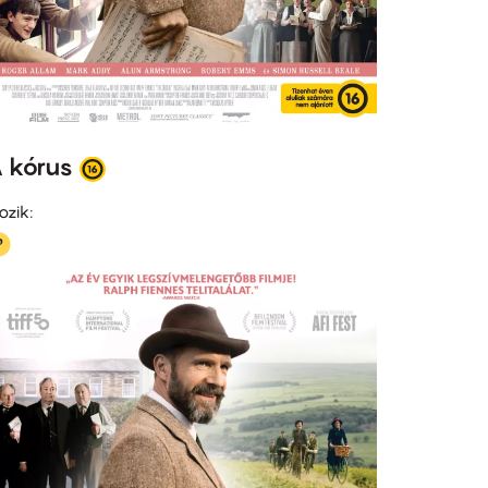
 kórus
ozik: