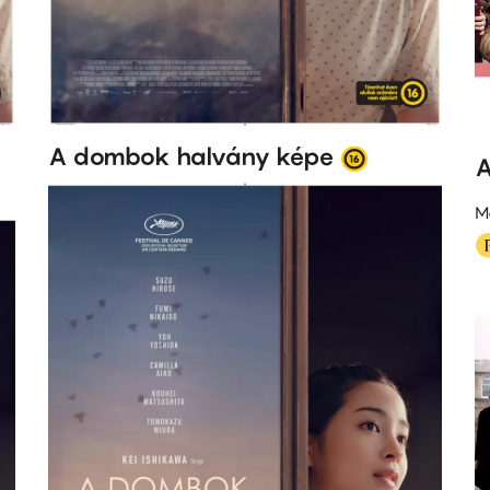
A dombok halvány képe
A
M