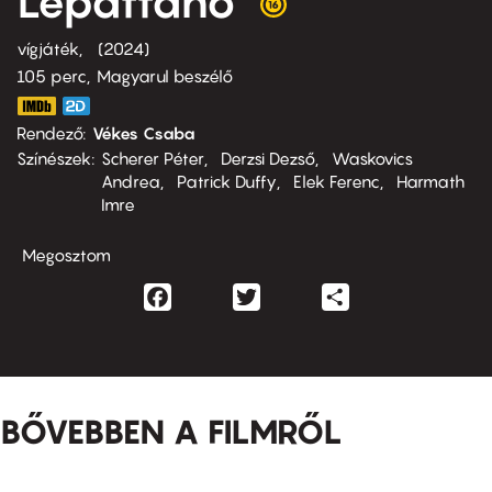
Lepattanó
vígjáték
2024
105 perc,
Magyarul beszélő
Rendező
Vékes Csaba
Színészek
Scherer Péter
Derzsi Dezső
Waskovics
Andrea
Patrick Duffy
Elek Ferenc
Harmath
Imre
Megosztom
Facebook
Twitter
Share
BŐVEBBEN A FILMRŐL