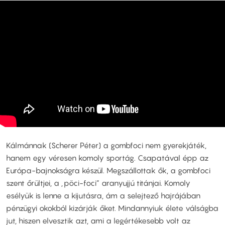
Kálmánnak (Scherer Péter) a gombfoci nem gyerekjáték,
hanem egy véresen komoly sportág. Csapatával épp az
Európa-bajnokságra készül. Megszállottak ők, a gombfoci
szent őrültjei, a „pöci-foci” aranyujjú titánjai. Komoly
esélyük is lenne a kijutásra, ám a selejtező hajrájában
pénzügyi okokból kizárják őket. Mindannyiuk élete válságba
jut, hiszen elvesztik azt, ami a legértékesebb volt az