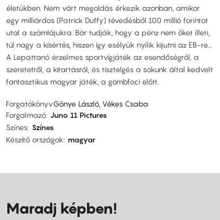
életükben. Nem várt megoldás érkezik azonban, amikor
egy milliárdos (Patrick Duffy) tévedésből 100 millió forintot
utal a számlájukra. Bár tudják, hogy a pénz nem őket illeti,
túl nagy a kísértés, hiszen így esélyük nyílik kijutni az EB-re…
A Lepattanó érzelmes sportvígjáték az esendőségről, a
szeretetről, a kitartásról, és tisztelgés a sokunk által kedvelt
fantasztikus magyar játék, a gombfoci előtt.
Forgatókönyv
Gönye László, Vékes Csaba
Forgalmazó
Juno 11 Pictures
Színes
Színes
Készítő országok
magyar
Maradj képben!