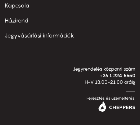
first
Kapcsolat
Házirend
Footer
menu
second
Jegyvásárlási információk
Jegyrendelés központi szám
+36 1 224 5650
H-V 13.00-21.00 óráig
Fejlesztés és üzemeltetés: