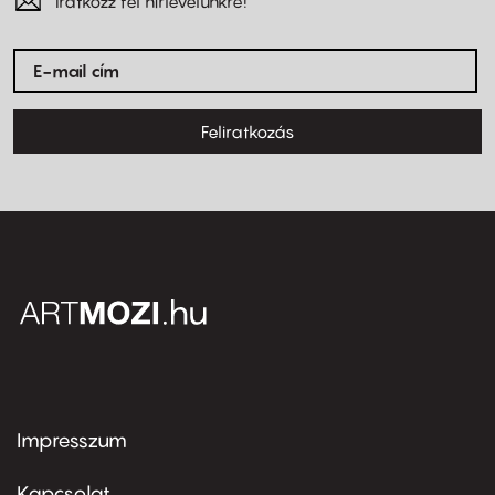
Iratkozz fel hírlevelünkre!
Feliratkozás
Impresszum
Footer
menu
first
Kapcsolat