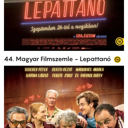
44. Magyar Filmszemle - Lepattanó