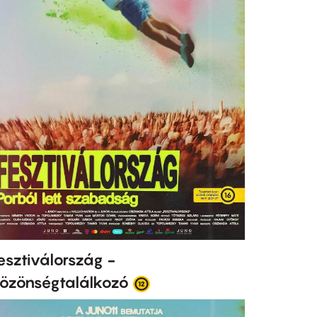
esztiválország -
özönségtalálkozó