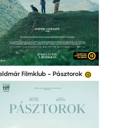
eldmár Filmklub - Pásztorok