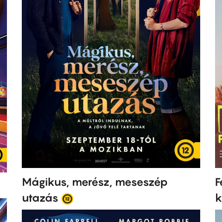
F
Mágikus, merész, meseszép
k
utazás