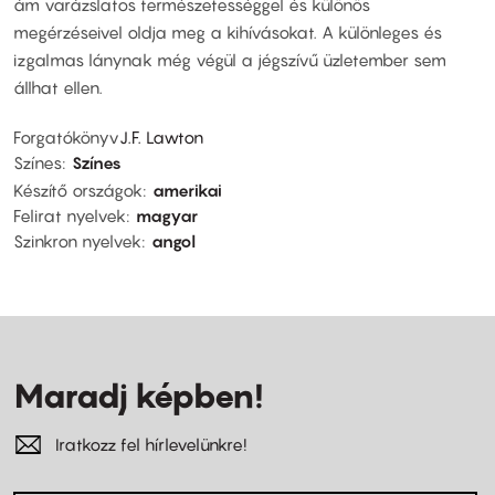
ám varázslatos természetességgel és különös
megérzéseivel oldja meg a kihívásokat. A különleges és
izgalmas lánynak még végül a jégszívű üzletember sem
állhat ellen.
Forgatókönyv
J.F. Lawton
Színes
Színes
Készítő országok
amerikai
Felirat nyelvek
magyar
Szinkron nyelvek
angol
Maradj képben!
Iratkozz fel hírlevelünkre!