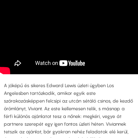
A jóképű és sikeres Edward Lewis üzleti ügyben Los
Angelesben tartózkodik, amikor egyik este
szórakozásképpen felcsípi az utcán sétáló csinos, de kezdő
örömlányt, Viviant. Az este kellemesen telik, s másnap a
férfi különös ajánlatot tesz a nőnek: megkéri, vegye át
partnere szerepét egy igen fontos üzleti héten. Viviannek
tetszik az ajánlat, bár gyakran nehéz feladatok elé kerül,