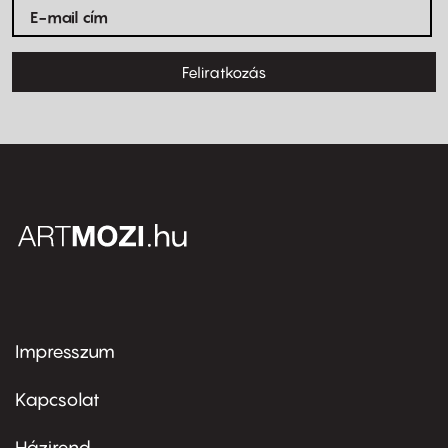
Feliratkozás
Impresszum
Footer
menu
first
Kapcsolat
Házirend