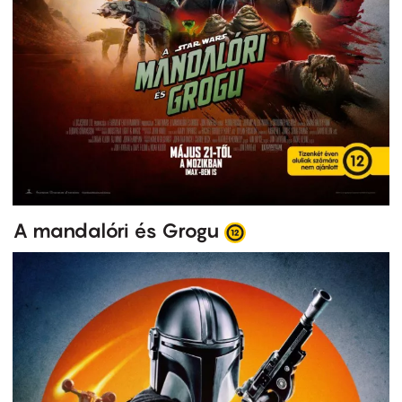
A mandalóri és Grogu