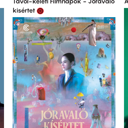
Távol-keleti Filmnapok - Jóravaló
A
kisértet