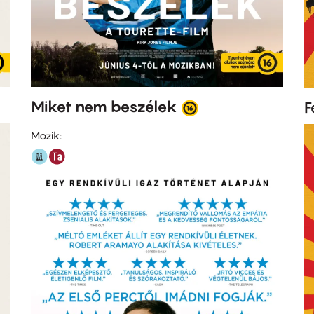
Miket nem beszélek
F
Mozik: