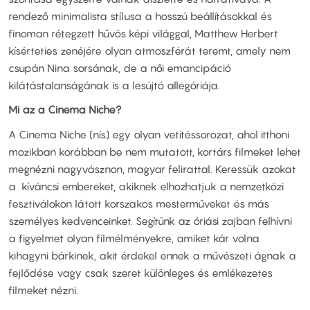
rendező minimalista stílusa a hosszú beállításokkal és
finoman rétegzett hűvös képi világgal, Matthew Herbert
kísérteties zenéjére olyan atmoszférát teremt, amely nem
csupán Nina sorsának, de a női emancipáció
kilátástalanságának is a lesújtó allegóriája.
Mi az a Cinema Niche?
A Cinema Niche (nís) egy olyan vetítéssorozat, ahol itthoni
mozikban korábban be nem mutatott, kortárs filmeket lehet
megnézni nagyvásznon, magyar felirattal. Keressük azokat
a kíváncsi embereket, akiknek elhozhatjuk a nemzetközi
fesztiválokon látott korszakos mesterműveket és más
személyes kedvenceinket. Segítünk az óriási zajban felhívni
a figyelmet olyan filmélményekre, amiket kár volna
kihagyni bárkinek, akit érdekel ennek a művészeti ágnak a
fejlődése vagy csak szeret különleges és emlékezetes
filmeket nézni.