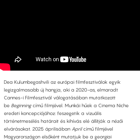
Dea Kulumbegashvili az európai filmfesztiválok egyik
legizgalmasabb új hangja, aki a 2020-as, elmaradt
Cannes-i Filmfesztivál válogatásában mutatkozott
be
Beginning
című filmjével. Munkái hűek a Cinema Niche
eredeti koncepciójához: feszegetik a vizuális
történetmesélés határait és kihívás elé állítják a nézői
elvárásokat. 2025 áprilisában
April
című filmjével
Magyarországon elsőként mutatjuk be a georgiai