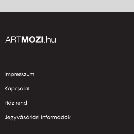
Impresszum
Footer
menu
first
Kapcsolat
Házirend
Footer
menu
second
Jegyvásárlási információk