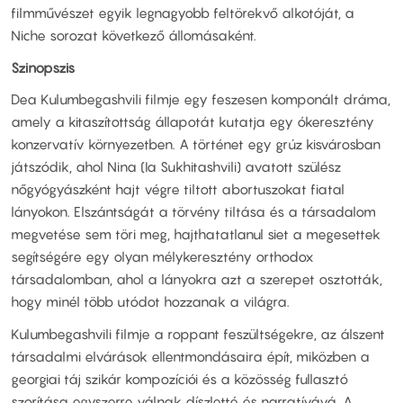
filmművészet egyik legnagyobb feltörekvő alkotóját, a
Niche sorozat következő állomásaként.
Szinopszis
Dea Kulumbegashvili filmje egy feszesen komponált dráma,
amely a kitaszítottság állapotát kutatja egy ókeresztény
konzervatív környezetben. A történet egy grúz kisvárosban
játszódik, ahol Nina (Ia Sukhitashvili) avatott szülész
nőgyógyászként hajt végre tiltott abortuszokat fiatal
lányokon. Elszántságát a törvény tiltása és a társadalom
megvetése sem töri meg, hajthatatlanul siet a megesettek
segítségére egy olyan mélykeresztény orthodox
társadalomban, ahol a lányokra azt a szerepet osztották,
hogy minél több utódot hozzanak a világra.
Kulumbegashvili filmje a roppant feszültségekre, az álszent
társadalmi elvárások ellentmondásaira épít, miközben a
georgiai táj szikár kompozíciói és a közösség fullasztó
szorítása egyszerre válnak díszletté és narratívává. A