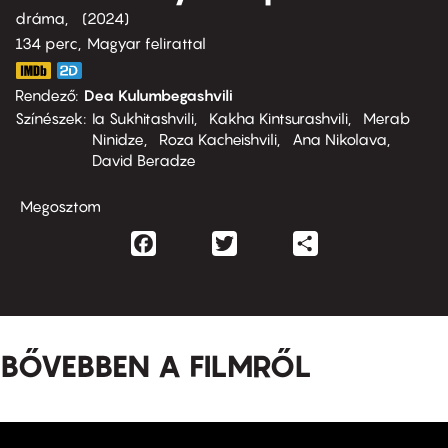
dráma
2024
134 perc,
Magyar felirattal
Rendező
Dea Kulumbegashvili
Színészek
Ia Sukhitashvili
Kakha Kintsurashvili
Merab
Ninidze
Roza Kacheishvili
Ana Nikolava
David Beradze
Megosztom
Facebook
Twitter
Share
BŐVEBBEN A FILMRŐL