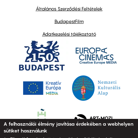
other
links
Általános Szerződési Feltételek
BudapestFilm
Adatkezelési tájékoztató
A felhasználói élmény javítása érdekében a webhelyen
sütiket használunk