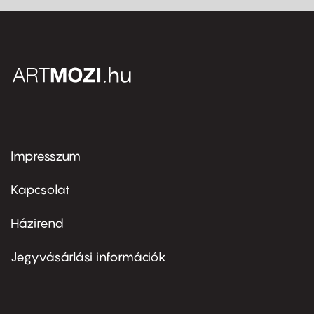
Impresszum
Footer
menu
first
Kapcsolat
Házirend
Footer
menu
second
Jegyvásárlási információk