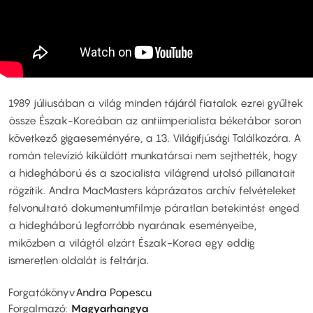
1989 júliusában a világ minden tájáról fiatalok ezrei gyűltek
össze Észak-Koreában az antiimperialista béketábor soron
következő gigaeseményére, a 13. Világifjúsági Találkozóra. A
román televízió kiküldött munkatársai nem sejthették, hogy
a hidegháború és a szocialista világrend utolsó pillanatait
rögzítik. Andra MacMasters káprázatos archív felvételeket
felvonultató dokumentumfilmje páratlan betekintést enged
a hidegháború legforróbb nyarának eseményeibe,
miközben a világtól elzárt Észak-Korea egy eddig
ismeretlen oldalát is feltárja.
Forgatókönyv
Andra Popescu
Forgalmazó
Magyarhangya