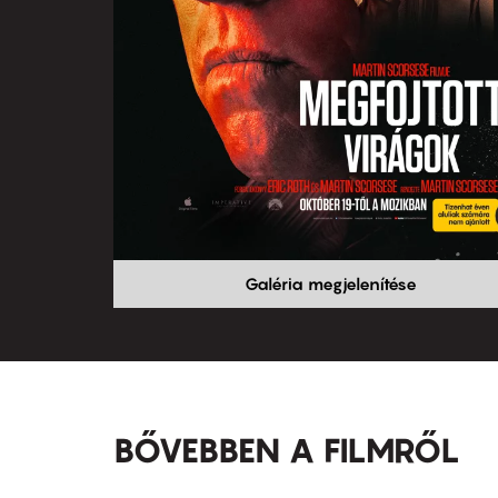
Galéria megjelenítése
BŐVEBBEN A FILMRŐL