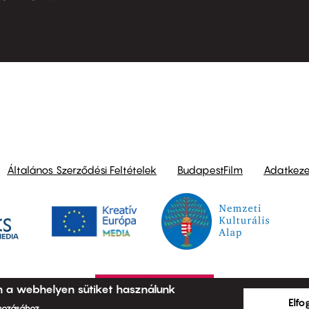
ond
Általános Szerződési Feltételek
BudapestFilm
Adatkezel
n a webhelyen sütiket használunk
Elf
ehozásához.