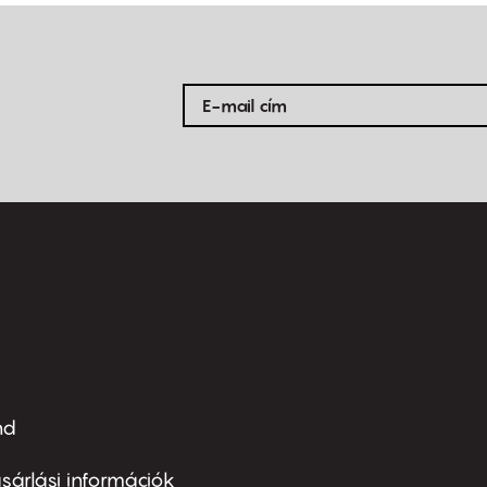
nd
ter
nu
sárlási információk