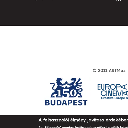
first
sec
© 2011 ARTMozi
Footer
other
links
A felhasználói élmény javítása érdekébe
Az „Elfogadás” gombra kattintva hozzájárul a sütik létr