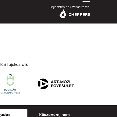
Fejlesztés és üzemeltetés:
ési tájékoztató
ogadás
Köszönöm, nem