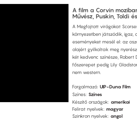
A film a Corvin moziban
Művész, Puskin, Toldi é
A Megfojtott virágokat Scorse
környezetben játszódik, igaz,
eseményeket mesél el: az oszá
olajért gyilkoltak meg nyerész
két kedvenc színésze, Robert 
főszerepet pedig Lily Gladston
nem western.
Forgalmazó
UIP-Duna Film
Színes
Színes
Készítő országok
amerikai
Felirat nyelvek
magyar
Szinkron nyelvek
angol