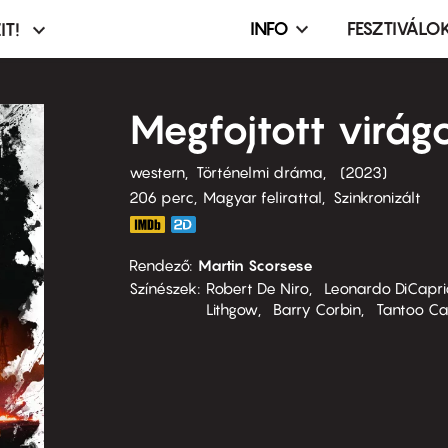
INFO
FESZTIVÁLO
IT!
Infó,
asztó
esemény,
terembérlés
Megfojtott virá
menü
western
Történelmi dráma
2023
206 perc,
Magyar felirattal
Szinkronizált
Rendező
Martin Scorsese
Színészek
Robert De Niro
Leonardo DiCapri
Lithgow
Barry Corbin
Tantoo Ca