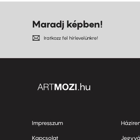
Maradj képben!
Iratkozz fel hírlevelünkre!
Impresszum
Házire
Footer
Foo
menu
me
Kapcsolat
Jegyvá