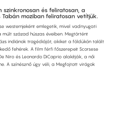
 szinkronosan és feliratosan, a
s Tabán moziban feliratosan vetítjük.
se westernjeként emlegetik, mivel vadnyugati
 a múlt század húszas éveiben. Megtörtént
zs indiánok tragédiáját, akiket a földükön talált
kedő fehérek. A film férfi főszerepeit Scorsese
De Niro és Leonardo DiCaprio alakítják, a női
e. A színésznő úgy véli, a Megfojtott virágok