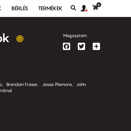
0
Felhasználó
Felhasználói
K
BÉRLÉS
TERMÉKEK
fiók
Keresés
fiók
menü
menüje
gok
Megosztom
Facebook
Twitter
Share
o
Brendan Fraser
Jesse Plemons
John
rdinal