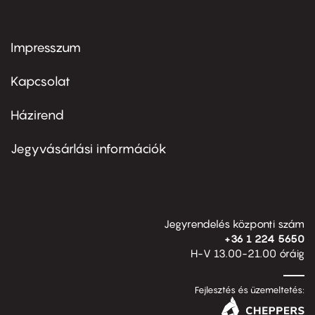
Impresszum
Footer
menu
first
Kapcsolat
Házirend
Footer
menu
second
Jegyvásárlási információk
Jegyrendelés központi szám
+36 1 224 5650
H-V 13.00-21.00 óráig
Fejlesztés és üzemeltetés: