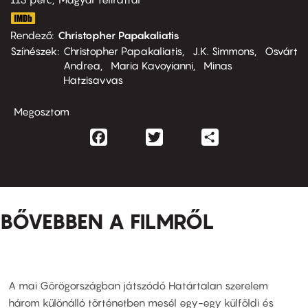
Rendező
Christopher Papakaliatis
Színészek
Christopher Papakaliatis
J.K. Simmons
Osvárt
Andrea
Maria Kavoyianni
Minas
Hatzisavvas
Megosztom
Facebook
Twitter
Share
BŐVEBBEN A FILMRŐL
A mai Görögországban játszódó Határtalan szerelem
három különálló történetben mesél egy-egy külföldi és