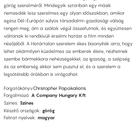
görög szerelméről. Mindegyik sztoriban egy másik
nemzedék lesz szerelmes egy olyan időszakban, amikor
egész Dél-Európát súlyos társadalmi-gazdasági válság
rengeti meg, ám a szálak végül összefutnak, és együttesen
váltanak ki rendkívüli érzelmi hatást a film minden
nézőjéből. A Határtalan szerelem ékes bizonyíték arra, hogy
lehet akármilyen küzdelmes az emberek élete, nézhetnek
szembe bármekkora nehézségekkel, az igazság, a szépség
és az emberség ekkor sem pusztul el, és a szerelem a
legsötétebb órákban is virágozhat.
Forgatókönyv
Christopher Papakaliatis
Forgalmazó
A Company Hungary Kft.
Színes
Színes
Készítő országok
görög
Felirat nyelvek
magyar