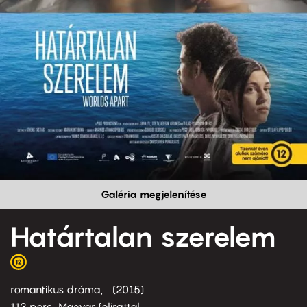
Galéria megjelenítése
Határtalan szerelem
romantikus dráma
2015
113 perc,
Magyar felirattal