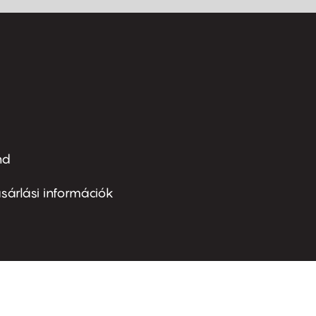
nd
ter
nu
sárlási információk
ond