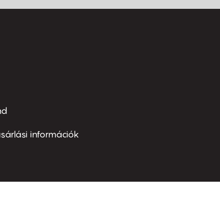
nd
ter
nu
sárlási információk
ond