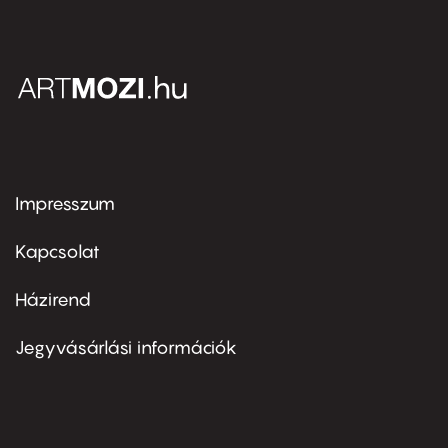
Impresszum
Footer
menu
first
Kapcsolat
Házirend
Footer
menu
second
Jegyvásárlási információk