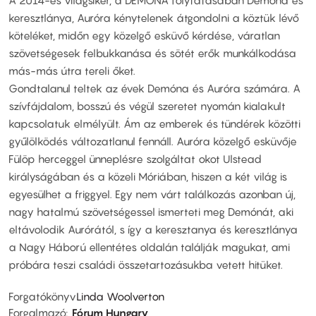
keresztlánya, Auróra kénytelenek átgondolni a köztük lévő
köteléket, midőn egy közelgő esküvő kérdése, váratlan
szövetségesek felbukkanása és sötét erők munkálkodása
más-más útra tereli őket.
Gondtalanul teltek az évek Demóna és Auróra számára. A
szívfájdalom, bosszú és végül szeretet nyomán kialakult
kapcsolatuk elmélyült. Ám az emberek és tündérek közötti
gyűlölködés változatlanul fennáll. Auróra közelgő esküvője
Fülöp herceggel ünneplésre szolgáltat okot Ulstead
királyságában és a közeli Móriában, hiszen a két világ is
egyesülhet a friggyel. Egy nem várt találkozás azonban új,
nagy hatalmú szövetségessel ismerteti meg Demónát, aki
eltávolodik Aurórától, s így a keresztanya és keresztlánya
a Nagy Háború ellentétes oldalán találják magukat, ami
próbára teszi családi összetartozásukba vetett hitüket.
Forgatókönyv
Linda Woolverton
Forgalmazó
Fórum Hungary