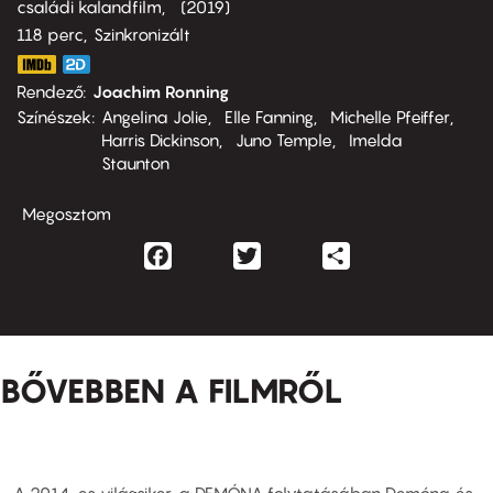
családi kalandfilm
2019
118 perc,
Szinkronizált
Rendező
Joachim Ronning
Színészek
Angelina Jolie
Elle Fanning
Michelle Pfeiffer
Harris Dickinson
Juno Temple
Imelda
Staunton
Megosztom
Facebook
Twitter
Share
BŐVEBBEN A FILMRŐL
A 2014-es világsiker, a DEMÓNA folytatásában Demóna és