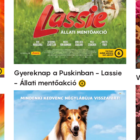
Gyereknap a Puskinban - Lassie
W
- Állati mentőakció