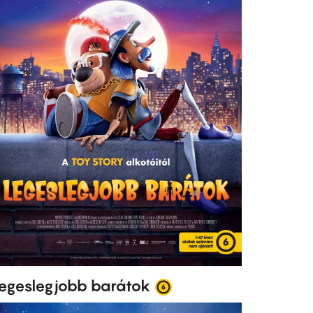
egeslegjobb barátok