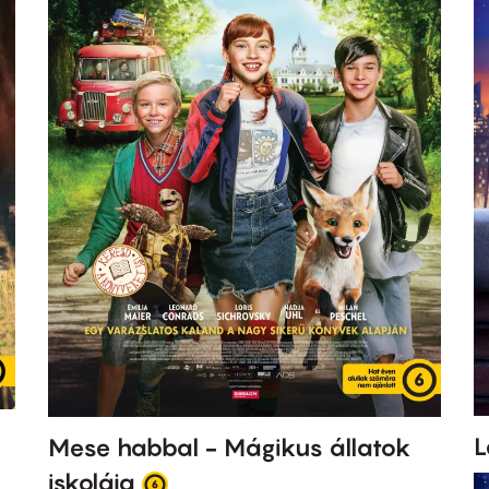
L
Mese habbal - Mágikus állatok
iskolája