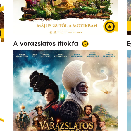
A varázslatos titokfa
E