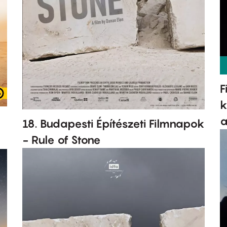
F
k
a
18. Budapesti Építészeti Filmnapok
- Rule of Stone