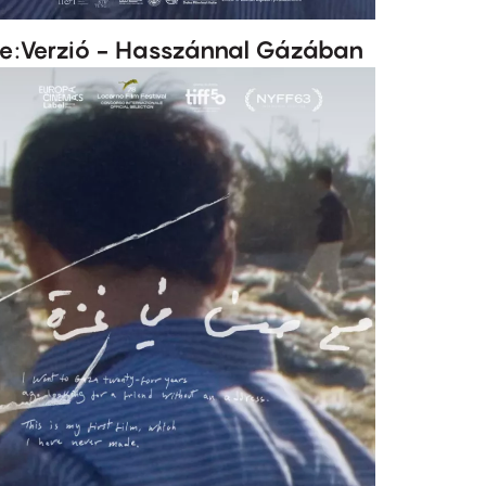
e:Verzió - Hasszánnal Gázában