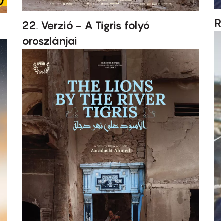
R
22. Verzió - A Tigris folyó
oroszlánjai