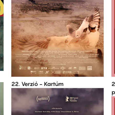
22. Verzió - Kartúm
2
p