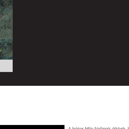
A bátor Milo férfinak öltöz