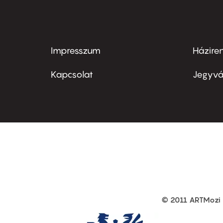
Impresszum
Házire
Footer
Foo
menu
me
Kapcsolat
Jegyvá
first
sec
© 2011 ARTMozi
Footer