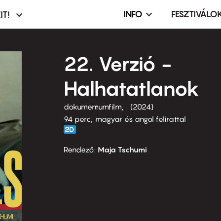
INFO
FESZTIVÁLO
IT!
Infó,
asztó
esemény,
terembérlés
22. Verzió -
menü
Halhatatlanok
dokumentumfilm
2024
94 perc,
magyar és angol felirattal
Rendező
Maja Tschumi