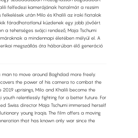
lili felfedezi kamerájának hatalmát a rezsim
felkelések után Milo és Khalili az iraki fiatalok
kik fáradhatatlanul küzdenek egy jobb jövőért.
 a tehetséges svájci rendező, Maja Tschumi
almároknak a mindennapi életében mélyül el. A
merikai megszállás óta háborúban élő generáció
a man to move around Baghdad more freely.
iscovers the power of his camera to combat the
e 2019 uprisings, Milo and Khalili become the
 youth relentlessly fighting for a better future. For
ted Swiss director Maja Tschumi immersed herself
olutionary young Iraqis. The film offers a moving
eneration that has known only war since the