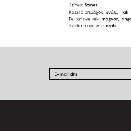
Színes
Színes
Készítő országok
svájc
irak
Felirat nyelvek
magyar
ango
Szinkron nyelvek
arab