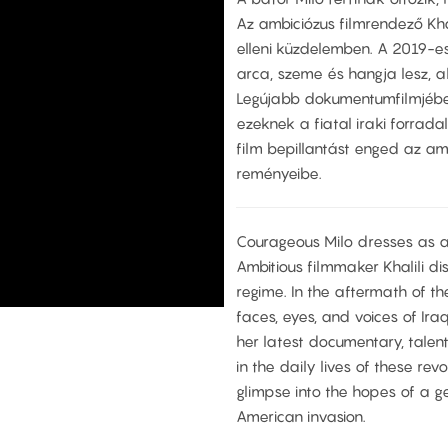
Az ambiciózus filmrendező Kha
elleni küzdelemben. A 2019-es 
arca, szeme és hangja lesz, a
Legújabb dokumentumfilmjében
ezeknek a fiatal iraki forrad
film bepillantást enged az a
reményeibe.
Courageous Milo dresses as 
Ambitious filmmaker Khalili d
regime. In the aftermath of th
faces, eyes, and voices of Iraqi
her latest documentary, talen
in the daily lives of these rev
glimpse into the hopes of a g
American invasion.