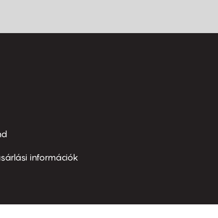
nd
ter
nu
sárlási információk
ond