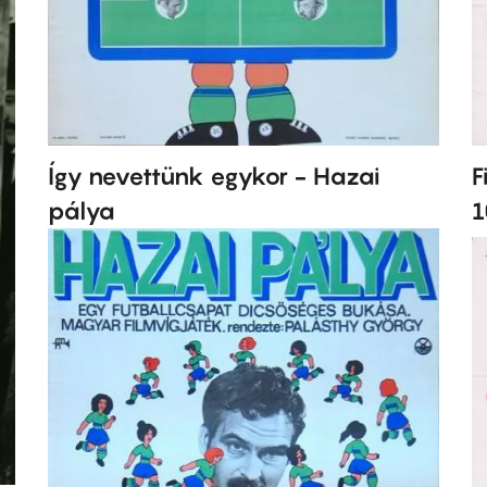
F
Így nevettünk egykor - Hazai
1
pálya