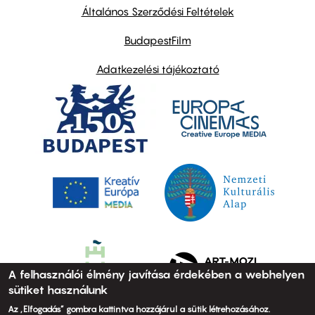
links
Általános Szerződési Feltételek
BudapestFilm
Adatkezelési tájékoztató
A felhasználói élmény javítása érdekében a webhelyen
sütiket használunk
Az „Elfogadás” gombra kattintva hozzájárul a sütik létrehozásához.