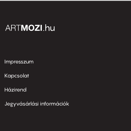
Impresszum
Footer
menu
first
Kapcsolat
Házirend
Footer
menu
second
Jegyvásárlási információk