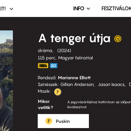
INFO
FESZTIVÁLO
IT!
Infó,
asztó
esemény,
terembérlés
A tenger útja
menü
dráma
2024
115 perc,
Magyar felirattal
Rendező
Marianne Elliott
Színészek
Gillian Anderson
Jason Isaacs
D
Mozik:
Mikor
A jegyvásárláshoz kattintson az időpon
vetítik?
kiválasztva!
Puskin