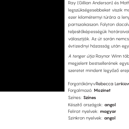
Ray (Gillian Anderson) és Mot
legszükségesebbeket viszik ma
ezer kilométernyi túrára a le
partszakaszon. Folyton dacolva
teljesítőképességük határaival
választják. Az út során nemc
évtizednyi házasság után egym
A tenger útja
Raynor Winn több 
megjelent bestsellerének egy
szeretet mindent legyőző erejé
Forgatókönyv
Rebecca Lenkiew
Forgalmazó
Mozinet
Színes
Színes
Készítő országok
angol
Felirat nyelvek
magyar
Szinkron nyelvek
angol