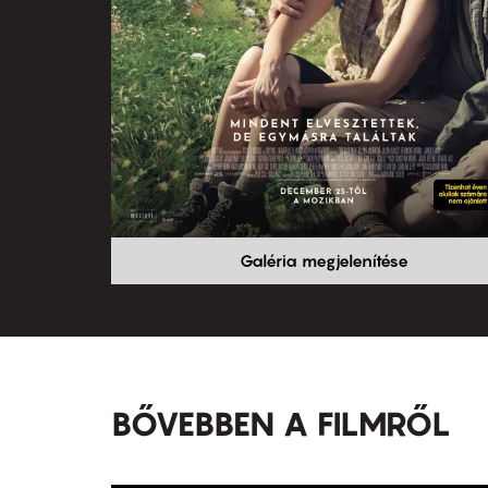
Galéria megjelenítése
BŐVEBBEN A FILMRŐL