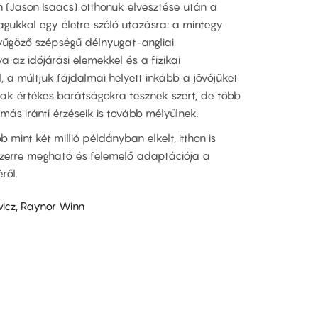
h (Jason Isaacs) otthonuk elvesztése után a
gukkal egy életre szóló utazásra: a mintegy
nyűgöző szépségű délnyugat-angliai
 az időjárási elemekkel és a fizikai
, a múltjuk fájdalmai helyett inkább a jövőjüket
sak értékes barátságokra tesznek szert, de több
ás iránti érzéseik is tovább mélyülnek.
mint két millió példányban elkelt, itthon is
szerre megható és felemelő adaptációja a
ről.
icz, Raynor Winn