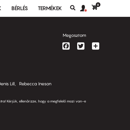
0
Felhasználó
Felhasználói
K
BÉRLÉS
TERMÉKEK
fiók
Keresés
fiók
menü
menüje
Megosztom
Facebook
Twitter
Share
enis Lill
Rebecca Ineson
tra! Kérjük, ellenőrizze, hogy a megfelelő mozi van-e