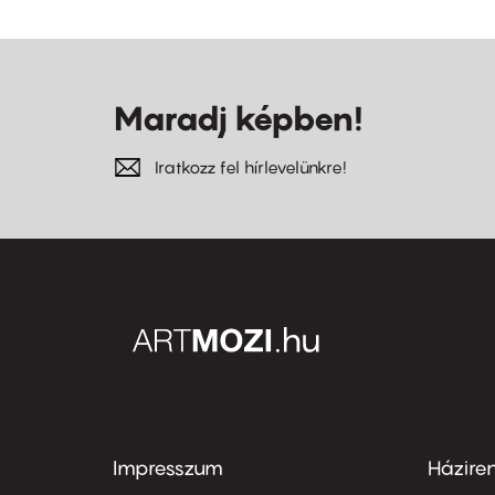
Maradj képben!
Iratkozz fel hírlevelünkre!
Impresszum
Házire
Footer
Foo