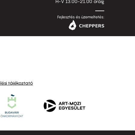
H-V 13.00-21.00 óráig
Fejlesztés és üzemeltetés:
ési tájékoztató