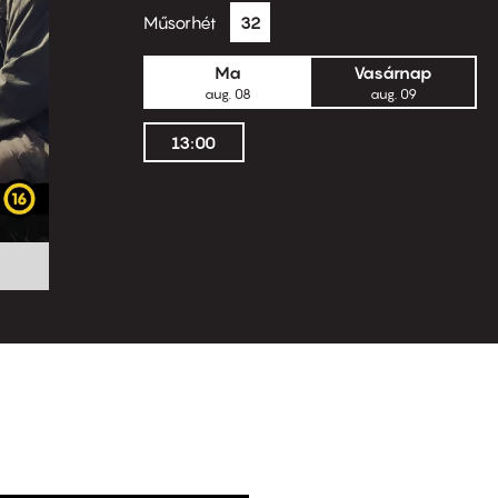
Műsorhét
32
Ma
Vasárnap
aug. 08
aug. 09
13:00