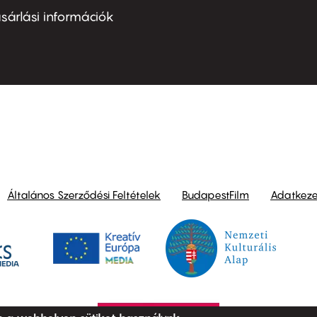
nu
sárlási információk
ond
Általános Szerződési Feltételek
BudapestFilm
Adatkezel