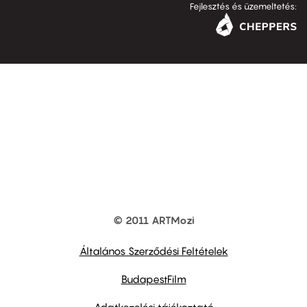
Fejlesztés és üzemeltetés:
© 2011 ARTMozi
Footer
other
links
Általános Szerződési Feltételek
BudapestFilm