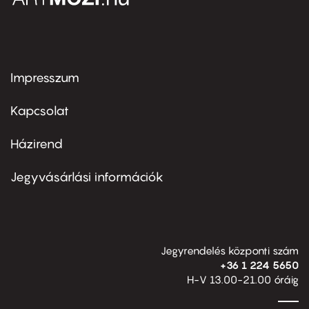
Impresszum
Footer
menu
first
Kapcsolat
Házirend
Footer
menu
second
Jegyvásárlási információk
Jegyrendelés központi szám
+36 1 224 5650
H-V 13.00-21.00 óráig