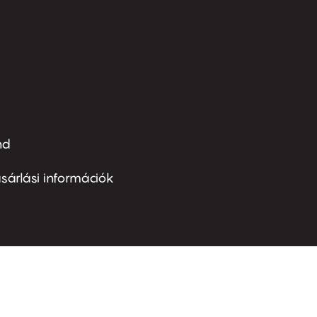
nd
ter
nu
sárlási információk
ond