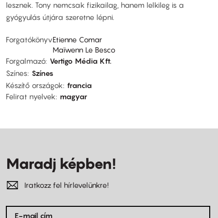
lesznek. Tony nemcsak fizikailag, hanem lelkileg is a
gyógyulás útjára szeretne lépni.
Forgatókönyv
Etienne Comar
Maïwenn Le Besco
Forgalmazó
Vertigo Média Kft.
Színes
Színes
Készítő országok
francia
Felirat nyelvek
magyar
Maradj képben!
Iratkozz fel hírlevelünkre!