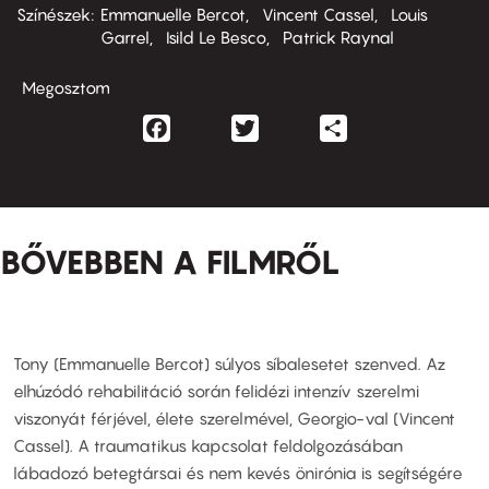
Színészek
Emmanuelle Bercot
Vincent Cassel
Louis
Garrel
Isild Le Besco
Patrick Raynal
Megosztom
Facebook
Twitter
Share
BŐVEBBEN A FILMRŐL
Tony (Emmanuelle Bercot) súlyos síbalesetet szenved. Az
elhúzódó rehabilitáció során felidézi intenzív szerelmi
viszonyát férjével, élete szerelmével, Georgio-val (Vincent
Cassel). A traumatikus kapcsolat feldolgozásában
lábadozó betegtársai és nem kevés önirónia is segítségére