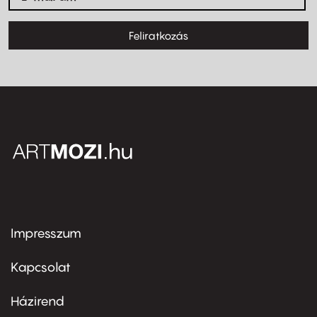
Feliratkozás
Impresszum
Footer
menu
first
Kapcsolat
Házirend
Footer
menu