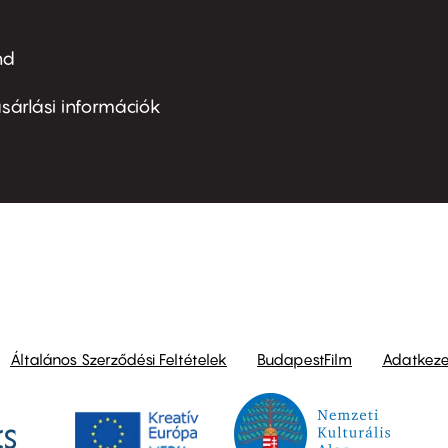
nd
ter
nu
sárlási információk
ond
Általános Szerződési Feltételek
BudapestFilm
Adatkezel