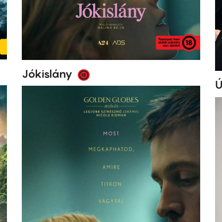
Jókislány
Ú