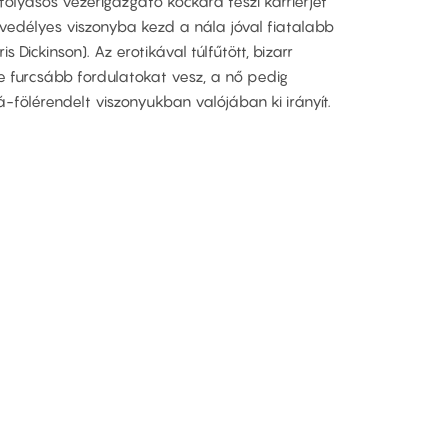
olyásos vezérigazgató kockára teszi karrierjét
vedélyes viszonyba kezd a nála jóval fiatalabb
s Dickinson). Az erotikával túlfűtött, bizarr
e furcsább fordulatokat vesz, a nő pedig
-fölérendelt viszonyukban valójában ki irányít.