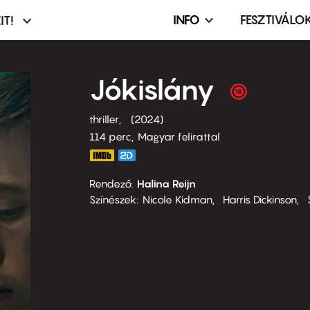
INFO
FESZTIVÁLO
IT!
Infó,
asztó
esemény,
terembérlés
Jókislány
menü
thriller
2024
114 perc,
Magyar felirattal
Rendező
Halina Reijn
Színészek
Nicole Kidman
Harris Dickinson