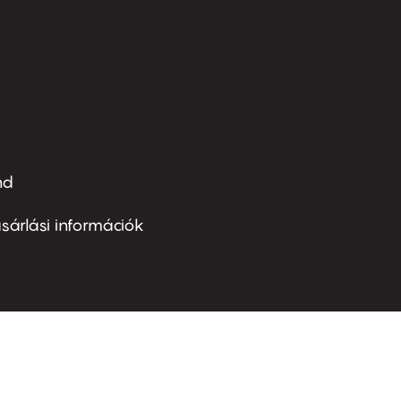
nd
ter
nu
sárlási információk
ond