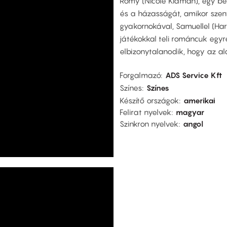
Romy (Nicole Kidman), egy bef
és a házasságát, amikor szen
gyakornokával, Samuellel (Harri
játékokkal teli románcuk egyr
elbizonytalanodik, hogy az alá
Forgalmazó
ADS Service Kft
Színes
Színes
Készítő országok
amerikai
Felirat nyelvek
magyar
Szinkron nyelvek
angol