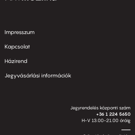
Impresszum
Footer
menu
first
Kapcsolat
Házirend
Footer
menu
second
Jegyvásárlási információk
Jegyrendelés központi szám
+36 1 224 5650
H-V 13.00-21.00 óráig