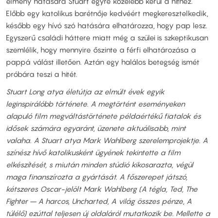
élmény hatására Stuart egyre közelebb kerül a hithez.
Előbb egy katolikus barétnője kedvéért megkeresztelkedik,
később egy hívó szó hatására elhatározza, hogy pap lesz.
Egyszerű családi háttere miatt még a szülei is szkeptikusan
szemlélik, hogy mennyire őszinte a férfi elhatározása a
pappá válást illetően. Aztán egy halálos betegség ismét
próbára teszi a hitét.
Stuart Long atya életútja az elmúlt évek egyik
leginspirálóbb története. A megtörtént eseményeken
alapuló film megváltástörténete példaértékű fiatalok és
idősek számára egyaránt, üzenete aktuálisabb, mint
valaha.
A Stuart atya Mark Wahlberg szerelemprojektje. A
színész hívő katolikusként ügyének tekintette a film
elkészítését, s miután minden stúdió kikosarazta, végül
maga finanszírozta a gyártását. A főszerepet játszó,
kétszeres Oscar-jelölt Mark Wahlberg (A tégla, Ted, The
Fighter – A harcos, Uncharted, A világ összes pénze, A
túlélő) ezúttal teljesen új oldaláról mutatkozik be. Mellette a