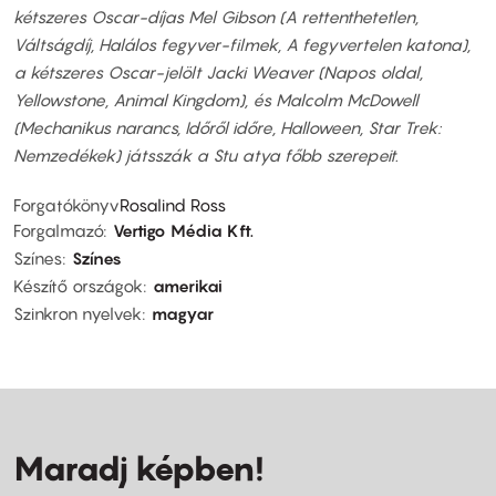
kétszeres Oscar-díjas Mel Gibson (A rettenthetetlen,
Váltságdíj, Halálos fegyver-filmek, A fegyvertelen katona),
a kétszeres Oscar-jelölt Jacki Weaver (Napos oldal,
Yellowstone, Animal Kingdom), és Malcolm McDowell
(Mechanikus narancs, Időről időre, Halloween, Star Trek:
Nemzedékek) játsszák a Stu atya főbb szerepeit.
Forgatókönyv
Rosalind Ross
Forgalmazó
Vertigo Média Kft.
Színes
Színes
Készítő országok
amerikai
Szinkron nyelvek
magyar
Maradj képben!