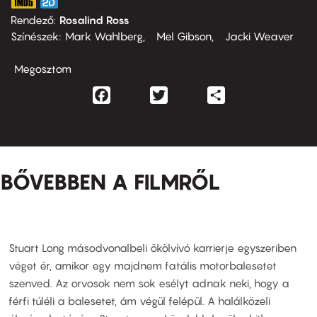
Rendező
Rosalind Ross
Színészek
Mark Wahlberg
Mel Gibson
Jacki Weaver
Megosztom
Facebook
Twitter
Share
BŐVEBBEN A FILMRŐL
Stuart Long másodvonalbeli ökölvívó karrierje egyszeriben
véget ér, amikor egy majdnem fatális motorbalesetet
szenved. Az orvosok nem sok esélyt adnak neki, hogy a
férfi túléli a balesetet, ám végül felépül. A halálközeli