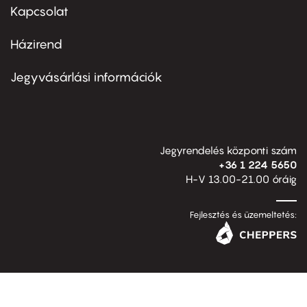
first
Kapcsolat
Házirend
Footer
menu
second
Jegyvásárlási információk
Jegyrendelés központi szám
+36 1 224 5650
H-V 13.00-21.00 óráig
Fejlesztés és üzemeltetés: