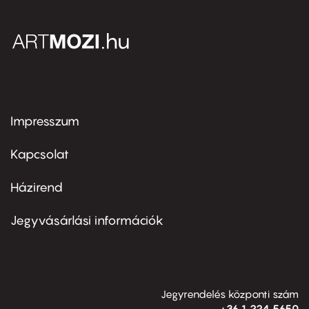
Impresszum
Footer
menu
first
Kapcsolat
Házirend
Footer
menu
second
Jegyvásárlási információk
Jegyrendelés központi szám
+36 1 224 5650