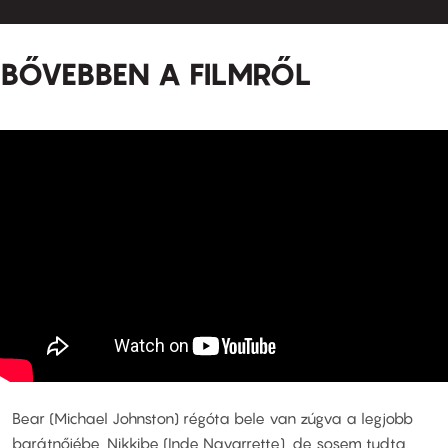
BŐVEBBEN A FILMRŐL
Bear (Michael Johnston) régóta bele van zúgva a legjobb
barátnőjébe, Nikkibe (Inde Navarrette), de sosem tudta