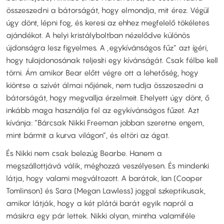
összeszedni a bátorságát, hogy elmondja, mit érez. Végül
úgy dönt, lépni fog, és keresi az ehhez megfelelő tökéletes
ajándékot. A helyi kristályboltban nézelődve különös
újdonságra lesz figyelmes. A „egykívánságos fűz” azt ígéri,
hogy tulajdonosának teljesíti egy kívánságát. Csak félbe kell
törni. Ám amikor Bear előtt végre ott a lehetőség, hogy
kiöntse a szívét álmai nőjének, nem tudja összeszedni a
bátorságát, hogy megvallja érzelmeit. Ehelyett úgy dönt, ő
inkább maga használja fel az egykívánságos fűzet. Azt
kívánja: ”Bárcsak Nikki Freeman jobban szeretne engem,
mint bármit a kurva világon”, és eltöri az ágat.
És Nikki nem csak belezúg Bearbe. Hanem a
megszállottjává válik, méghozzá veszélyesen. És mindenki
látja, hogy valami megváltozott. A barátok, Ian (Cooper
Tomlinson) és Sara (Megan Lawless) joggal szkeptikusak,
amikor látják, hogy a két plátói barát egyik napról a
másikra egy pár lettek. Nikki olyan, mintha valamiféle