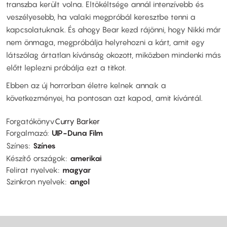
transzba került volna. Eltökéltsége annál intenzívebb és
veszélyesebb, ha valaki megpróbál keresztbe tenni a
kapcsolatuknak. És ahogy Bear kezd rájönni, hogy Nikki már
nem önmaga, megpróbálja helyrehozni a kárt, amit egy
látszólag ártatlan kívánság okozott, miközben mindenki más
előtt leplezni próbálja ezt a titkot.
Ebben az új horrorban életre kelnek annak a
következményei, ha pontosan azt kapod, amit kívántál.
Forgatókönyv
Curry Barker
Forgalmazó
UIP-Duna Film
Színes
Színes
Készítő országok
amerikai
Felirat nyelvek
magyar
Szinkron nyelvek
angol