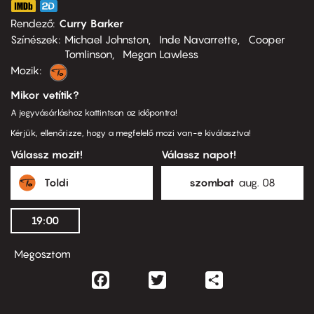
Rendező
Curry Barker
Színészek
Michael Johnston
Inde Navarrette
Cooper
Tomlinson
Megan Lawless
Mozik:
Mikor vetítik?
A jegyvásárláshoz kattintson az időpontra!
Kérjük, ellenőrizze, hogy a megfelelő mozi van-e kiválasztva!
Válassz mozit!
Válassz napot!
Toldi
szombat
aug. 08
19:00
Megosztom
Facebook
Twitter
Share