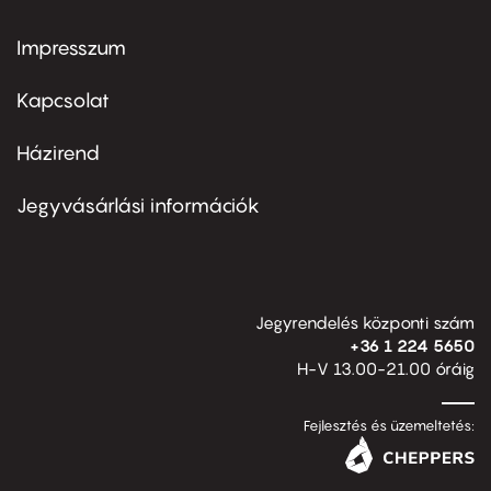
Impresszum
Footer
menu
first
Kapcsolat
Házirend
Footer
menu
second
Jegyvásárlási információk
Jegyrendelés központi szám
+36 1 224 5650
H-V 13.00-21.00 óráig
Fejlesztés és üzemeltetés: