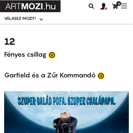
0
Felhasználói
Felhasznál
Nav
Keresés
fiók
fiók
átk
menü
menüje
VÁLASSZ MOZIT!
Moziválasztó
menü
Ugrás
a
12
tartalomra
Fényes csillag
Garfield és a Zűr Kommandó