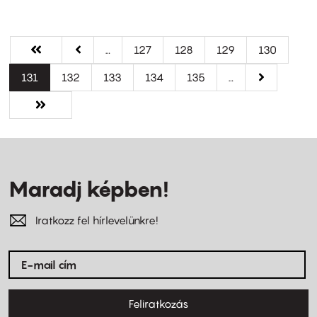
Oldalszámozás
Első
« Első
Előző
‹‹
…
Oldal
127
Oldal
128
Oldal
129
Oldal
130
oldal
oldal
Jelenlegi
131
Oldal
132
Oldal
133
Oldal
134
Oldal
135
…
Következő
››
oldal
oldal
Utolsó
Utolsó »
oldal
Maradj képben!
Iratkozz fel hírlevelünkre!
Feliratkozás