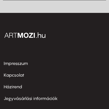
Impresszum
Footer
menu
first
Kapcsolat
Házirend
Footer
menu
second
Jegyvásárlási információk