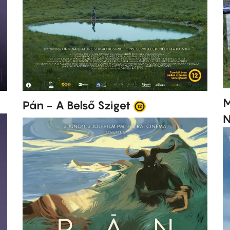
M
Pán - A Belső Sziget
N