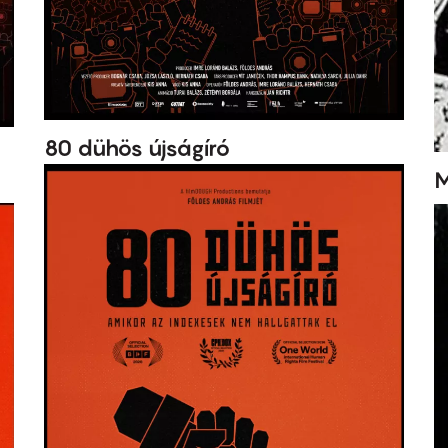
80 dühös újságíró
M