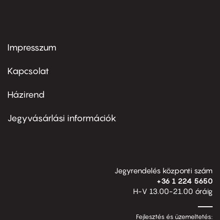
Impresszum
Footer
menu
first
Kapcsolat
Házirend
Footer
menu
second
Jegyvásárlási információk
Jegyrendelés központi szám
+36 1 224 5650
H-V 13.00-21.00 óráig
Fejlesztés és üzemeltetés: