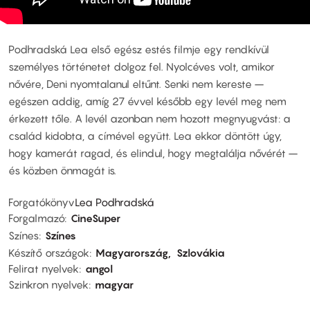
Podhradská Lea első egész estés filmje egy rendkívül
személyes történetet dolgoz fel. Nyolcéves volt, amikor
nővére, Deni nyomtalanul eltűnt. Senki nem kereste –
egészen addig, amíg 27 évvel később egy levél meg nem
érkezett tőle. A levél azonban nem hozott megnyugvást: a
család kidobta, a címével együtt. Lea ekkor döntött úgy,
hogy kamerát ragad, és elindul, hogy megtalálja nővérét –
és közben önmagát is.
Forgatókönyv
Lea Podhradská
Forgalmazó
CineSuper
Színes
Színes
Készítő országok
Magyarország
Szlovákia
Felirat nyelvek
angol
Szinkron nyelvek
magyar