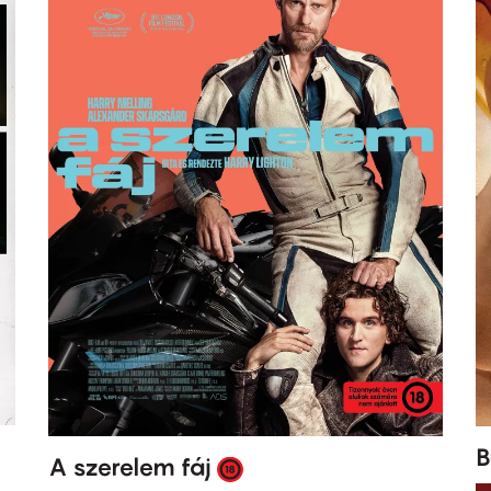
B
A szerelem fáj