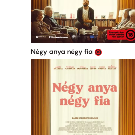
Négy anya négy fia