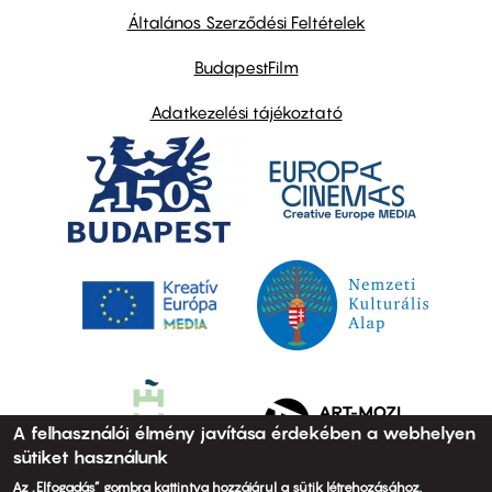
links
Általános Szerződési Feltételek
BudapestFilm
Adatkezelési tájékoztató
A felhasználói élmény javítása érdekében a webhelyen
sütiket használunk
Az „Elfogadás” gombra kattintva hozzájárul a sütik létrehozásához.