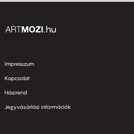
Impresszum
Footer
menu
first
Kapcsolat
Házirend
Footer
menu
second
Jegyvásárlási információk