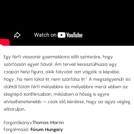
Egy férfi visszatér gyermekkora idilli színterére, hogy
szörfözzön egyet fiával. Ám terveit keresztülhúzza egy
csapat helyi figura, akik folyvást azt vágják a képébe,
hogy „ha nem lakol itt, nem szörfölsz itt.” A megszégyenült és
dühtől fűtött férfi mélyebbre és mélyebbre merül ebben az
idegtépő konfliktusban, miközben a hőség is egyre
elviselhetetlenebb – csak idő kérdése, hogy az agya végleg
elboruljon…
Forgatókönyv
Thomas Martin
Forgalmazó
Fórum Hungary