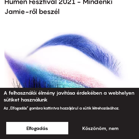
Humen Fesztivál 2021 - Mindenki
Jamie-ről beszél
A felhasználói élmény javítása érdekében a webhelyen
sütiket használunk
Az „Elfogadás” gombra kattintva hozzájárul a sütik létrehozásához.
Elfogadás
Köszönöm, nem