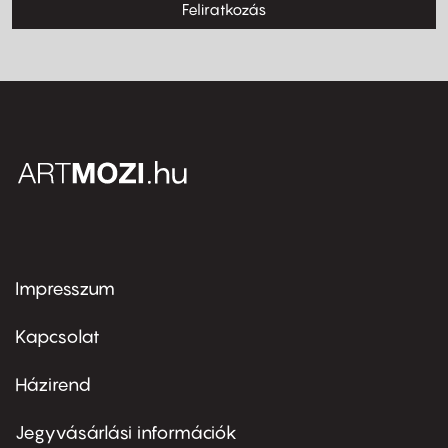
Feliratkozás
Impresszum
Footer
menu
first
Kapcsolat
Házirend
Footer
menu
second
Jegyvásárlási információk