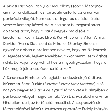
A texasi Fritz Von Erich (Holt McCallany) több világbajnoki
címmel rendelkezett, és forradalmasította az amerikai
pankráció világát. Nem csak a ringet és az üzleti életet
vezette kemény kézzel, de a családot is: megszállottan
dolgozott azon, hogy a fiai átvegyék majd tőle a
birodalmat. Kevint (Zac Efron), Kerryt (Jeremy Allen White),
Davidet (Harris Dickinson) és Mike-ot (Stanley Simons)
egyaránt abban a szellemben nevelte, hogy ha ők lesznek
a legerősebbek, legkeményebbek, akkor semmi sem árthat
nekik. De vajon elég volt ahhoz a ringbeli győzelem, hogy a
fiúk megtörjék a családot sújtó átkot?
A Sundance Filmfesztivál legjobb rendezőnek járó díjával
kitüntetett Sean Durkin (
Martha Marcy May Marlene
) első
nagyköltségvetésű, az A24 gyártásában készült filmjében a
pankráció világát megreformáló Von Erich-család már-már
hihetetlen, de igaz történetét meséli el. A szupersztárok
főszereplésével készült
Vaskarom
operatőre Erdély Mátyás