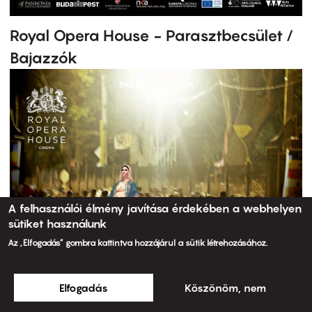
Royal Opera House - Parasztbecsület /
Bajazzók
A felhasználói élmény javítása érdekében a webhelyen
sütiket használunk
Az „Elfogadás” gombra kattintva hozzájárul a sütik létrehozásához.
Elfogadás
Köszönöm, nem