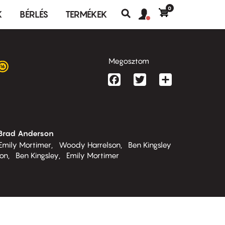
0
Felhasználó
Felhasználói
K
BÉRLÉS
TERMÉKEK
fiók
Keresés
fiók
menü
menüje
Megosztom
Facebook
Twitter
Share
Brad Anderson
Emily Mortimer
Woody Harrelson
Ben Kingsley
on
Ben Kingsley
Emily Mortimer