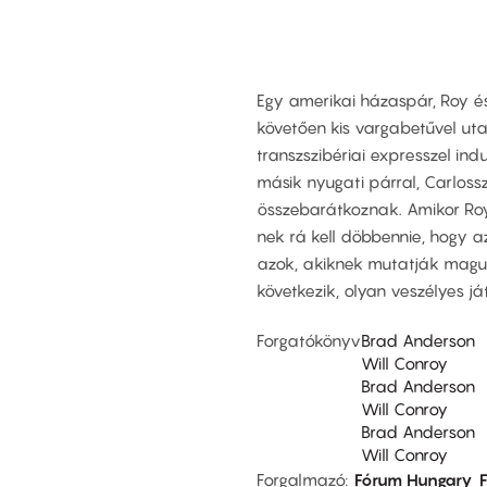
Egy amerikai házaspár, Roy és
követően kis vargabetűvel ut
transzszibériai expresszel i
másik nyugati párral, Carloss
összebarátkoznak. Amikor Roy 
nek rá kell döbbennie, hogy a
azok, akiknek mutatják magu
következik, olyan veszélyes j
Forgatókönyv
Brad Anderson
Will Conroy
Brad Anderson
Will Conroy
Brad Anderson
Will Conroy
Forgalmazó
Fórum Hungary