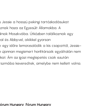
 Jessie a hosszú pekingi tartózkodásukat
aznak haza az Egyesült Államokba. A
ndulnak Moszkvába. Útközben találkoznak egy
zal és Abbyvel, akikkel gyorsan
egy időre lemorzsolódik a kis csapattól, Jessie-
z újonnan megismert honfitársaik egyáltalán nem
kat. Ám az igazi meglepetés csak ezután
átszmába keveredtek, amelybe nem kellett volna.
Fórum Hungary
Fórum Hungary