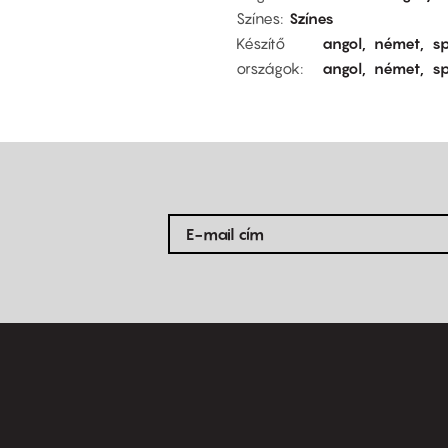
Színes
Színes
Készítő
angol
német
s
országok
angol
német
s