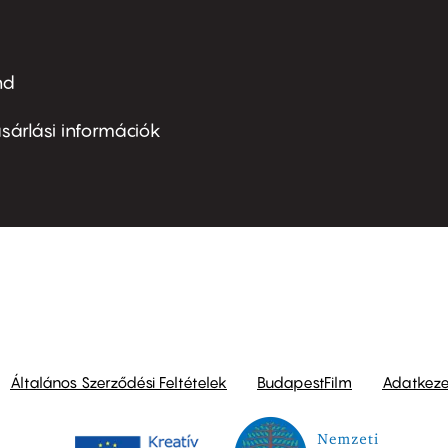
nd
ter
nu
sárlási információk
ond
Általános Szerződési Feltételek
BudapestFilm
Adatkezel