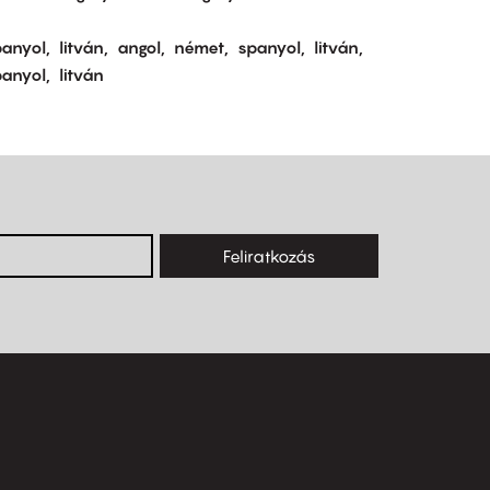
panyol
litván
angol
német
spanyol
litván
panyol
litván
Feliratkozás