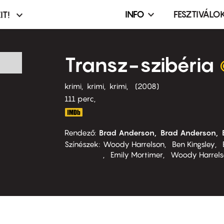
INFO
FESZTIVÁLO
IT!
Infó,
asztó
esemény,
terembérlés
Transz-szibéria
menü
krimi
krimi
krimi
2008
111 perc,
Rendező
Brad Anderson
Brad Anderson
Színészek
Woody Harrelson
Ben Kingsley
Emily Mortimer
Woody Harrels