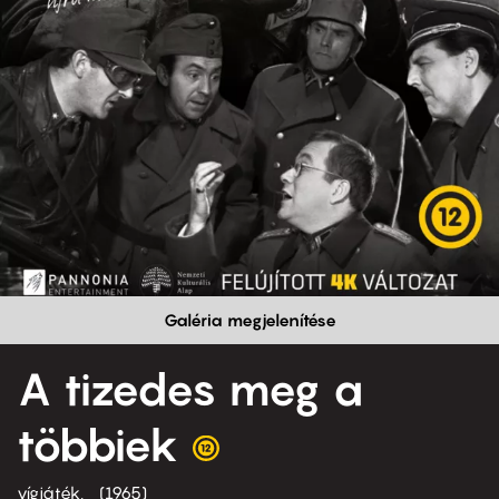
Galéria megjelenítése
A tizedes meg a
többiek
vígjáték
1965