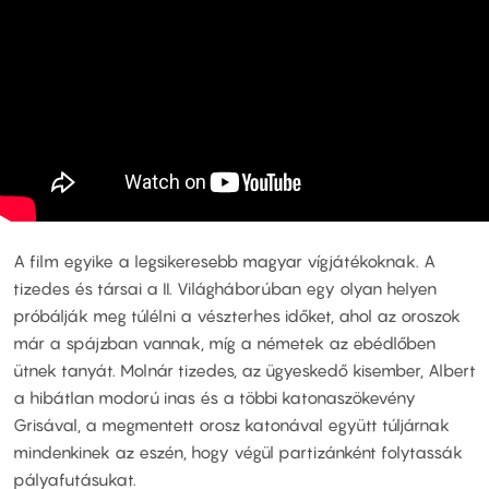
A film egyike a legsikeresebb magyar vígjátékoknak. A
tizedes és társai a II. Világháborúban egy olyan helyen
próbálják meg túlélni a vészterhes időket, ahol az oroszok
már a spájzban vannak, míg a németek az ebédlőben
ütnek tanyát. Molnár tizedes, az ügyeskedő kisember, Albert
a hibátlan modorú inas és a többi katonaszökevény
Grisával, a megmentett orosz katonával együtt túljárnak
mindenkinek az eszén, hogy végül partizánként folytassák
pályafutásukat.