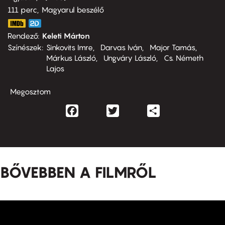
111 perc,
Magyarul beszélő
Rendező
Keleti Márton
Színészek
Sinkovits Imre
Darvas Iván
Major Tamás
Márkus László
Ungváry László
Cs. Németh
Lajos
Megosztom
Facebook
Twitter
Share
BŐVEBBEN A FILMRŐL