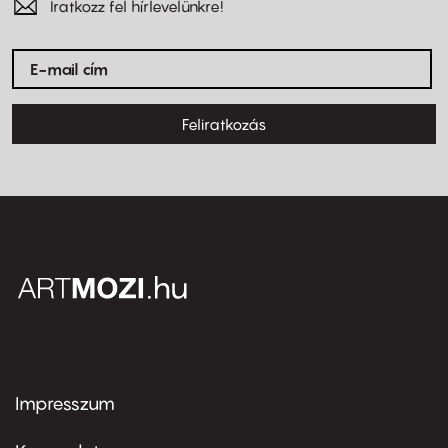
Iratkozz fel hírlevelünkre!
Feliratkozás
Impresszum
Footer
menu
first