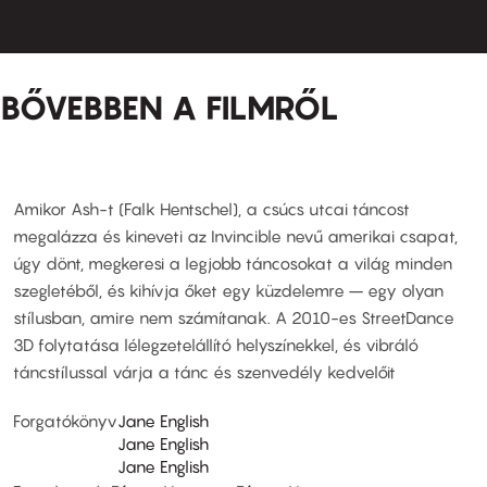
BŐVEBBEN A FILMRŐL
Amikor Ash-t (Falk Hentschel), a csúcs utcai táncost
megalázza és kineveti az Invincible nevű amerikai csapat,
úgy dönt, megkeresi a legjobb táncosokat a világ minden
szegletéből, és kihívja őket egy küzdelemre – egy olyan
stílusban, amire nem számítanak. A 2010-es StreetDance
3D folytatása lélegzetelállító helyszínekkel, és vibráló
táncstílussal várja a tánc és szenvedély kedvelőit
Forgatókönyv
Jane English
Jane English
Jane English