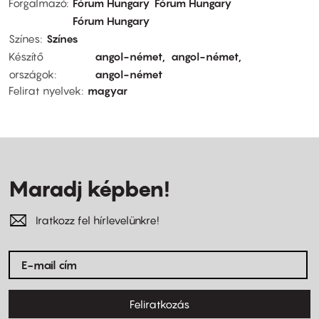
Forgalmazó
Fórum Hungary
Fórum Hungary
Fórum Hungary
Színes
Színes
Készítő
angol-német
angol-német
országok
angol-német
Felirat nyelvek
magyar
Maradj képben!
Iratkozz fel hírlevelünkre!
Feliratkozás