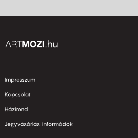
Impresszum
Footer
menu
first
Kapcsolat
Házirend
Footer
menu
second
Jegyvásárlási információk