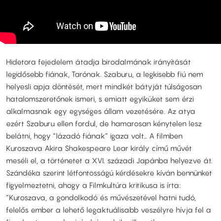
Hidetora fejedelem átadja birodalmának irányítását
legidősebb fiának, Tarónak. Szaburu, a legkisebb fiú nem
helyesli apja döntését, mert mindkét bátyját túlságosan
hatalomszeretőnek ismeri, s emiatt egyiküket sem érzi
alkalmasnak egy egységes állam vezetésére. Az atya
ezért Szaburu ellen fordul, de hamarosan kénytelen lesz
belátni, hogy “lázadó fiának” igaza volt… A filmben
Kuroszava Akira Shakespeare Lear király című művét
meséli el, a történetet a XVI. századi Japánba helyezve át.
Szándéka szerint létfontosságú kérdésekre kíván bennünket
figyelmeztetni, ahogy a Filmkultúra kritikusa is írta:
“Kuroszava, a gondolkodó és művészetével hatni tudó,
felelős ember a lehető legaktuálisabb veszélyre hívja fel a