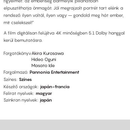
figyelmet: az emberiség bármelyik pillanatban
elpusztíthatja önmagát. Jól megrajzolt portrét tart elénk a
rendező: ilyen voltál, ilyen vagy – gondold meg hát ember,
mit cselekszel!”
A film digitálisan felújítva 4K minőségben 5.1 Dolby hanggal
kerül bemutatásra.
Forgatókönyv
Akira Kurosawa
Hideo Oguni
Masato Ide
Forgalmazó
Pannonia Entertainment
Színes
Színes
Készítő országok
japán-francia
Felirat nyelvek
magyar
Szinkron nyelvek
japán