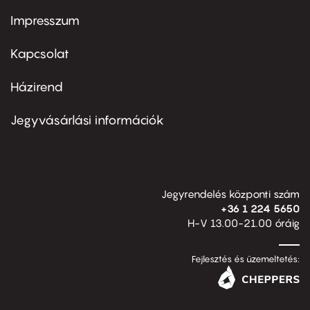
Impresszum
Footer
menu
first
Kapcsolat
Házirend
Footer
menu
second
Jegyvásárlási információk
Jegyrendelés központi szám
+36 1 224 5650
H-V 13.00-21.00 óráig
Fejlesztés és üzemeltetés: