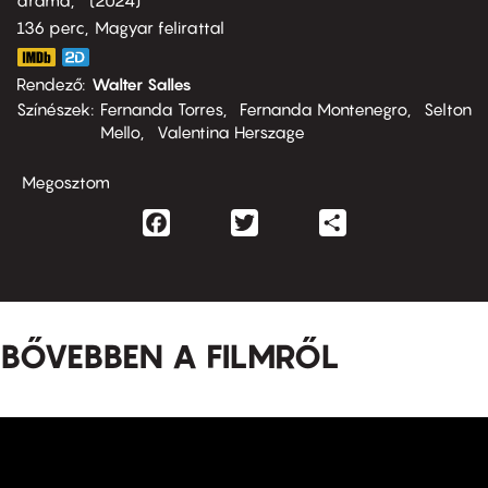
dráma
2024
136 perc,
Magyar felirattal
Rendező
Walter Salles
Színészek
Fernanda Torres
Fernanda Montenegro
Selton
Mello
Valentina Herszage
Megosztom
Facebook
Twitter
Share
BŐVEBBEN A FILMRŐL