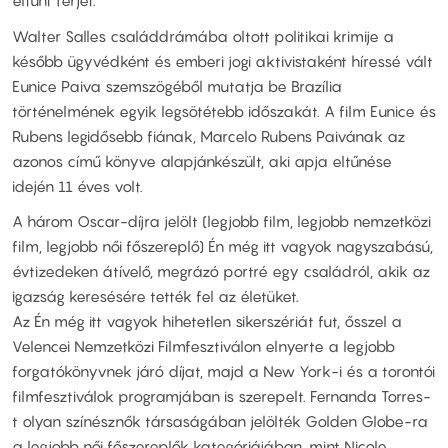
eltűnt férjét.
Walter Salles családdrámába oltott politikai krimije a
később ügyvédként és emberi jogi aktivistaként híressé vált
Eunice Paiva szemszögéből mutatja be Brazília
történelmének egyik legsötétebb időszakát. A film Eunice és
Rubens legidősebb fiának, Marcelo Rubens Paivának az
azonos című könyve alapjánkészült, aki apja eltűnése
idején 11 éves volt.
A három Oscar-díjra jelölt (legjobb film, legjobb nemzetközi
film, legjobb női főszereplő) Én még itt vagyok nagyszabású,
évtizedeken átívelő, megrázó portré egy családról, akik az
igazság keresésére tették fel az életüket.
Az Én még itt vagyok hihetetlen sikerszériát fut, ősszel a
Velencei Nemzetközi Filmfesztiválon elnyerte a legjobb
forgatókönyvnek járó díjat, majd a New York-i és a torontói
filmfesztiválok programjában is szerepelt. Fernanda Torres-
t olyan színésznők társaságában jelölték Golden Globe-ra
a legjobb női főszereplők kategóriájában, mint Nicole