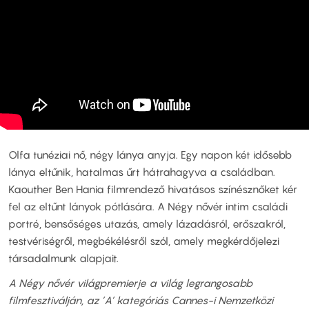
Olfa tunéziai nő, négy lánya anyja. Egy napon két idősebb
lánya eltűnik, hatalmas űrt hátrahagyva a családban.
Kaouther Ben Hania filmrendező hivatásos színésznőket kér
fel az eltűnt lányok pótlására. A Négy nővér intim családi
portré, bensőséges utazás, amely lázadásról, erőszakról,
testvériségről, megbékélésről szól, amely megkérdőjelezi
társadalmunk alapjait.
A Négy nővér világpremierje a világ legrangosabb
filmfesztiválján, az ’A’ kategóriás Cannes-i Nemzetközi