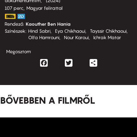
dokumentumfilm
2024
107 perc,
Magyar felirattal
Rendező
Kaouther Ben Hania
Színészek
Hind Sabri
Eya Chikhaoui
Tayssir Chikhaoui
Olfa Hamrouni
Nour Karoui
Ichrak Matar
Megosztom
Facebook
Twitter
Share
BŐVEBBEN A FILMRŐL