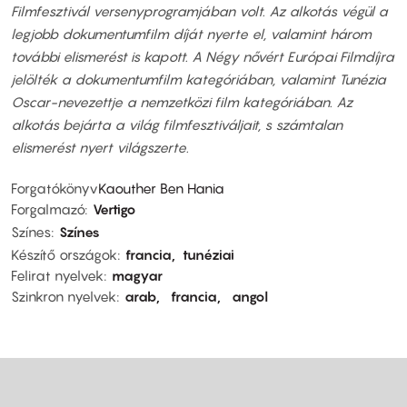
Filmfesztivál versenyprogramjában volt. Az alkotás végül a
legjobb dokumentumfilm díját nyerte el, valamint három
további elismerést is kapott. A Négy nővért Európai Filmdíjra
jelölték a dokumentumfilm kategóriában, valamint Tunézia
Oscar-nevezettje a nemzetközi film kategóriában. Az
alkotás bejárta a világ filmfesztiváljait, s számtalan
elismerést nyert világszerte.
Forgatókönyv
Kaouther Ben Hania
Forgalmazó
Vertigo
Színes
Színes
Készítő országok
francia
tunéziai
Felirat nyelvek
magyar
Szinkron nyelvek
arab
francia
angol