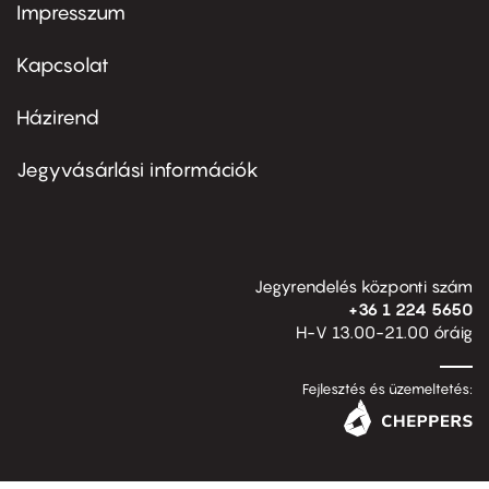
Impresszum
Footer
menu
first
Kapcsolat
Házirend
Footer
menu
second
Jegyvásárlási információk
Jegyrendelés központi szám
+36 1 224 5650
H-V 13.00-21.00 óráig
Fejlesztés és üzemeltetés: