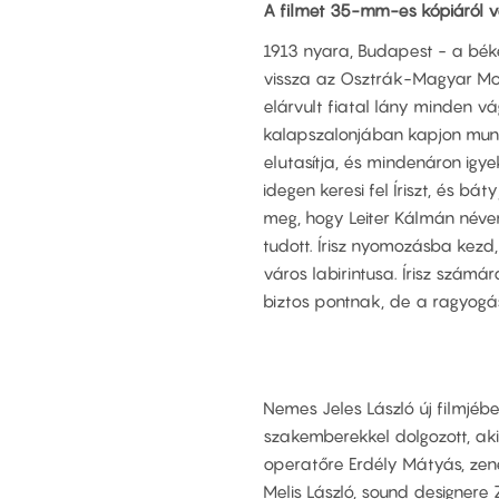
A filmet 35-mm-es kópiáról ve
1913 nyara, Budapest - a béke 
vissza az Osztrák-Magyar Mo
elárvult fiatal lány minden v
kalapszalonjában kapjon munká
elutasítja, és mindenáron igyek
idegen keresi fel Íriszt, és bát
meg, hogy Leiter Kálmán néven
tudott. Írisz nyomozásba kez
város labirintusa. Írisz számá
biztos pontnak, de a ragyogás 
Nemes Jeles László új filmjéb
szakemberekkel dolgozott, akik
operatőre Erdély Mátyás, zen
Melis László, sound designere 