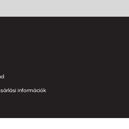
nd
ter
nu
sárlási információk
ond