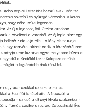
títjük.
utolsó napjai. Leiter Írisz hosszú évek után tér
narchia sokszínű és nyüzsgő városába. A korán
ágya, hogy néhai szülei legendás
t. Az új tulajdonos, Brill Oszkár azonban
szik eltávolítani a városból. Az éj leple alatt egy
yja hollétét tudakolja tőle - a lány ekkor tudja
 él egy testvére, akinek eddig a létezéséről sem
d, s bátyja után kutatva egyre mélyebbre húzza a
ra egyedül a tündöklő Leiter Kalapszalon tűnik
mögött a legsötétebb titok tárul fel.
en nagyrészt azokkal az alkotókkal és
kel a Saul fiát is készítette. A Napszállta
eszerzője - az azóta elhunyt kiváló szakember -
Zányi Tamás, casting directora Zabezsinszkij Éva,