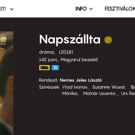
INFO
FESZTIVÁLO
IT!
Infó,
asztó
esemény,
terembérlés
Napszállta
menü
dráma
2018
142 perc,
Magyarul beszélő
Rendező
Nemes Jeles László
Színészek
Vlad Ivanov
Susanne Wuest
Bj
Mónika
Molnár Levente
Urs Re