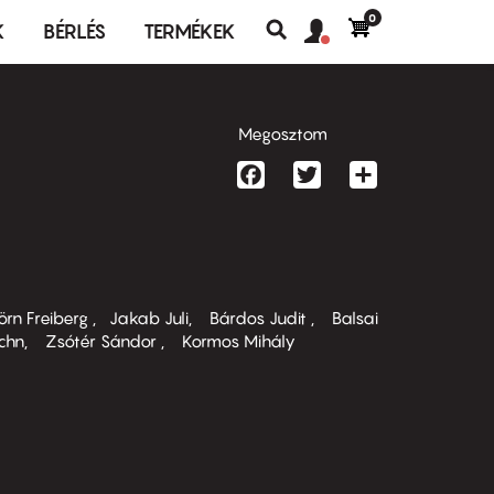
0
Felhasználó
Felhasználói
K
BÉRLÉS
TERMÉKEK
fiók
Keresés
fiók
menü
menüje
Megosztom
Facebook
Twitter
Share
örn Freiberg
Jakab Juli
Bárdos Judit
Balsai
chn
Zsótér Sándor
Kormos Mihály