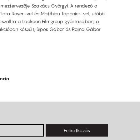
 jelmeztervezője Szakács Györgyi. A rendező a
Clara Royer-vel és Matthieu Taponier-vel, utóbbi
apszállta a Laokoon Filmgroup gyártásában, a
kcióban készült, Sipos Gábor és Rajna Gábor
ncia
Feliratkozás