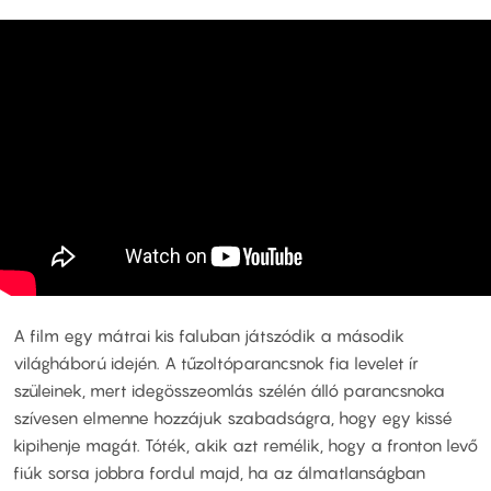
A film egy mátrai kis faluban játszódik a második
világháború idején. A tűzoltóparancsnok fia levelet ír
szüleinek, mert idegösszeomlás szélén álló parancsnoka
szívesen elmenne hozzájuk szabadságra, hogy egy kissé
kipihenje magát. Tóték, akik azt remélik, hogy a fronton levő
fiúk sorsa jobbra fordul majd, ha az álmatlanságban