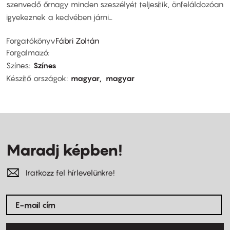
szenvedő őrnagy minden szeszélyét teljesítik, önfeláldozóan
igyekeznek a kedvében járni…
Forgatókönyv
Fábri Zoltán
Forgalmazó
Színes
Színes
Készítő országok
magyar
magyar
Maradj képben!
Iratkozz fel hírlevelünkre!