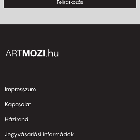
Feliratkozás
Impresszum
Footer
menu
first
Kapcsolat
Házirend
Footer
menu
second
Jegyvásárlási információk