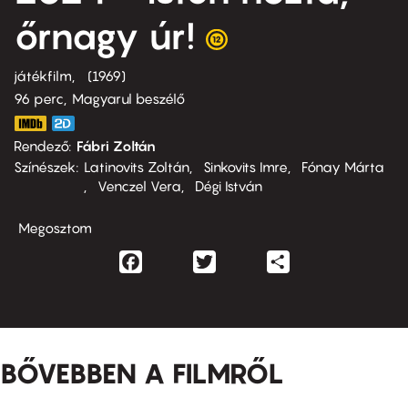
őrnagy úr!
játékfilm
1969
96 perc,
Magyarul beszélő
Rendező
Fábri Zoltán
Színészek
Latinovits Zoltán
Sinkovits Imre
Fónay Márta
Venczel Vera
Dégi István
Megosztom
Facebook
Twitter
Share
BŐVEBBEN A FILMRŐL