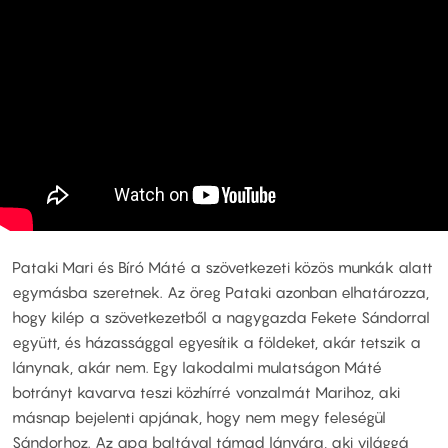
Pataki Mari és Bíró Máté a szövetkezeti közös munkák alatt
egymásba szeretnek. Az öreg Pataki azonban elhatározza,
hogy kilép a szövetkezetből a nagygazda Fekete Sándorral
együtt, és házassággal egyesítik a földeket, akár tetszik a
lánynak, akár nem. Egy lakodalmi mulatságon Máté
botrányt kavarva teszi közhírré vonzalmát Marihoz, aki
másnap bejelenti apjának, hogy nem megy feleségül
Sándorhoz. Az apa baltával támad lányára, aki világgá