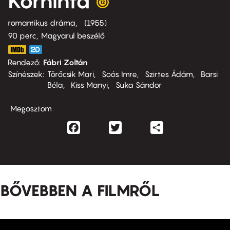
Körhinta
romantikus dráma
1955
90 perc,
Magyarul beszélő
Rendező
Fábri Zoltán
Színészek
Törőcsik Mari
Soós Imre
Szirtes Ádám
Barsi
Béla
Kiss Manyi
Suka Sándor
Megosztom
Facebook
Twitter
Share
BŐVEBBEN A FILMRŐL